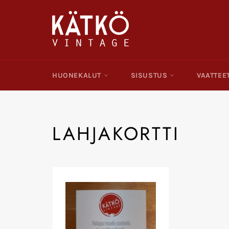
Ohita
ja
siirry
sisältöön
HUONEKALUT
SISUSTUS
VAATTEE
LAHJAKORTTI