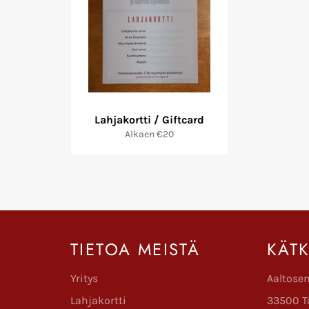
Lahjakortti / Giftcard
Alkaen €20
TIETOA MEISTÄ
KÄT
Yritys
Aaltose
Lahjakortti
33500 T