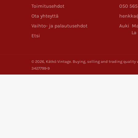
Toimitusehdot
050 565
Ota yhteyttä
henkka@
Vaihto- ja palautusehdot
Auki Ma
La 11
Etsi
© 2026,
Kätkö Vintage
. Buying, selling and trading qualit
3427799-9