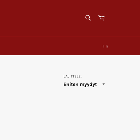
HAE
Ostoskori
Hae
Tili
LAJITTELE: