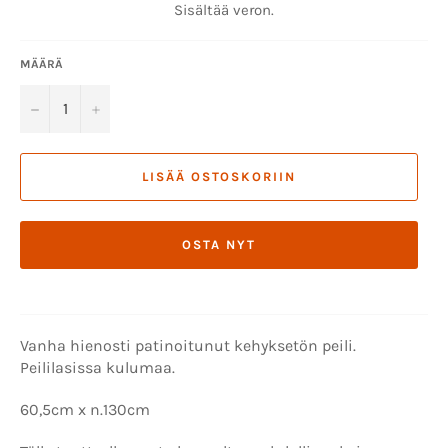
Sisältää veron.
MÄÄRÄ
−
+
LISÄÄ OSTOSKORIIN
OSTA NYT
Vanha hienosti patinoitunut kehyksetön peili.
Peililasissa kulumaa.
60,5cm x n.130cm