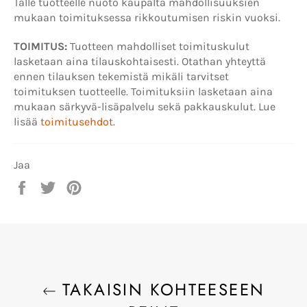
Tälle tuotteelle nuoto kaupalta mahdollisuuksien
mukaan toimituksessa rikkoutumisen riskin vuoksi.
TOIMITUS:
Tuotteen mahdolliset toimituskulut
lasketaan aina tilauskohtaisesti. Otathan yhteyttä
ennen tilauksen tekemistä mikäli tarvitset
toimituksen tuotteelle. Toimituksiin lasketaan aina
mukaan särkyvä-lisäpalvelu sekä pakkauskulut. Lue
lisää
toimitusehdot
.
Jaa
Jaa
Twiittaa
Pinnaa
Facebookissa
Twitterissä
Pinterestissä
TAKAISIN KOHTEESEEN