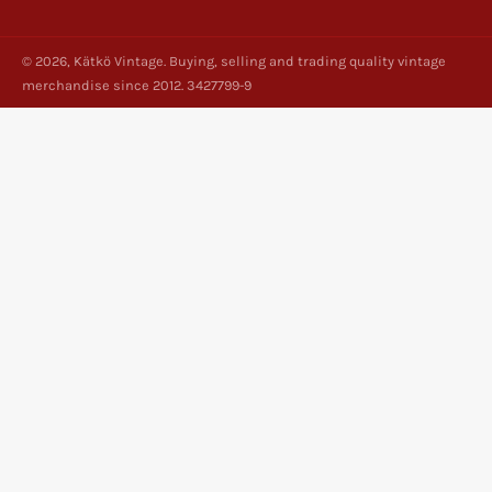
© 2026,
Kätkö Vintage
. Buying, selling and trading quality vintage
merchandise since 2012. 3427799-9