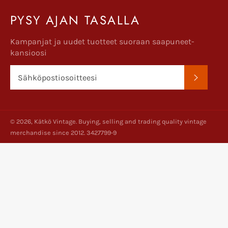
PYSY AJAN TASALLA
Kampanjat ja uudet tuotteet suoraan saapuneet-
kansioosi
TILAA
© 2026,
Kätkö Vintage
. Buying, selling and trading quality vintage
merchandise since 2012. 3427799-9