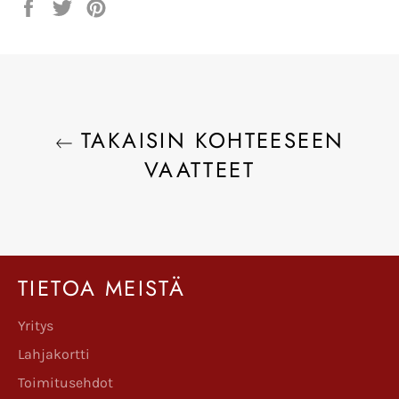
Jaa
Twiittaa
Pinnaa
Facebookissa
Twitterissä
Pinterestissä
TAKAISIN KOHTEESEEN
VAATTEET
TIETOA MEISTÄ
Yritys
Lahjakortti
Toimitusehdot