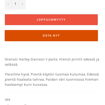
−
+
LOPPUUNMYYTY
OSTA NYT
Oranssi Harley-Davison t-paita. Hienot printit edessä ja
selässä.
Yleisilme hyvä. Pientä käytön tuomaa kulumaa. Edessä
pientä haaleata tahraa. Paidan väri luonnossa hieman
haaleampi kuin kuvassa.
Jaa