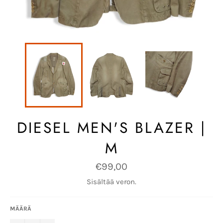
DIESEL MEN'S BLAZER |
M
Normaalihinta
€99,00
Sisältää veron.
MÄÄRÄ