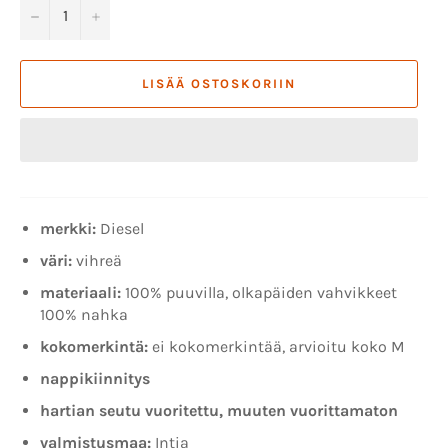
−
+
LISÄÄ OSTOSKORIIN
merkki:
Diesel
väri:
vihreä
materiaali:
100%
puuvilla, olkapäiden vahvikkeet
100% nahka
kokomerkintä:
ei kokomerkintää, arvioitu koko M
nappikiinnitys
hartian seutu vuoritettu, muuten vuorittamaton
valmistusmaa:
Intia