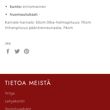
kunto:
erinomainen
huomautukset:
-
Kainalo-kainalo: 55cm Olka-helmapituus: 70cm
Hihanpituus pääntienreunasta: 74cm
Jaa
Jaa
Twiittaa
Pinnaa
Facebookissa
Twitterissä
Pinterestissä
TIETOA MEISTÄ
Yritys
Lahjakortti
Toimitusehdot