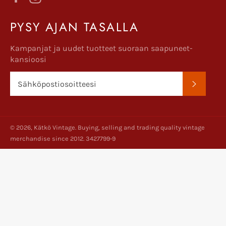
PYSY AJAN TASALLA
Kampanjat ja uudet tuotteet suoraan saapuneet-
kansioosi
TILAA
© 2026,
Kätkö Vintage
. Buying, selling and trading quality vintage
merchandise since 2012. 3427799-9