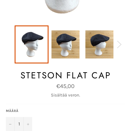
STETSON FLAT CAP
Normaalihinta
€45,00
Sisältää veron.
MÄÄRÄ
−
+