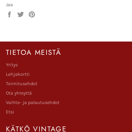
Jaa
Jaa
Twiittaa
Pinnaa
Facebookissa
Twitterissä
Pinterestissä
TIETOA MEISTÄ
Yritys
Lahjakortti
Toimitusehdot
Ota yhteyttä
Vaihto- ja palautusehdot
Etsi
KÄTKÖ VINTAGE