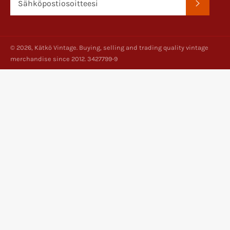
TILAA
© 2026,
Kätkö Vintage
. Buying, selling and trading quality vintage
merchandise since 2012. 3427799-9