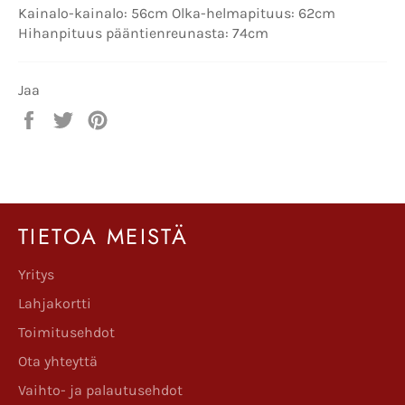
Kainalo-kainalo: 56cm Olka-helmapituus: 62cm
Hihanpituus pääntienreunasta: 74cm
Jaa
Jaa
Twiittaa
Pinnaa
Facebookissa
Twitterissä
Pinterestissä
TIETOA MEISTÄ
Yritys
Lahjakortti
Toimitusehdot
Ota yhteyttä
Vaihto- ja palautusehdot