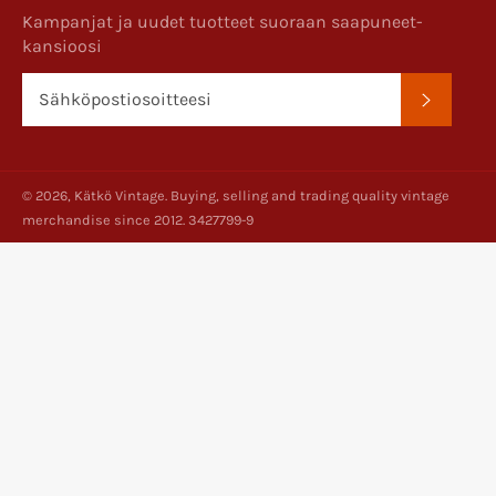
Kampanjat ja uudet tuotteet suoraan saapuneet-
kansioosi
TILAA
© 2026,
Kätkö Vintage
. Buying, selling and trading quality vintage
merchandise since 2012. 3427799-9