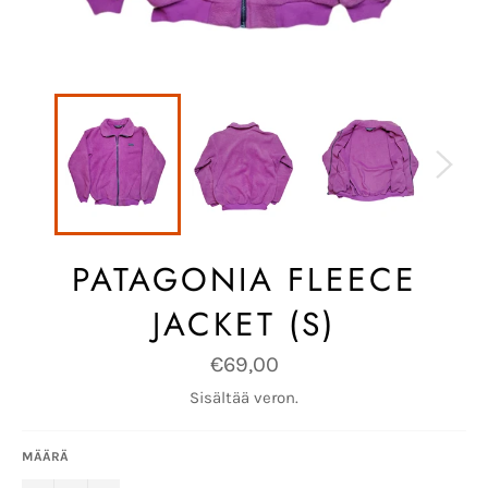
PATAGONIA FLEECE
JACKET (S)
Normaalihinta
€69,00
Sisältää veron.
MÄÄRÄ