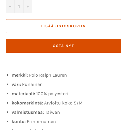
−
+
LISÄÄ OSTOSKORIIN
OSTA NYT
merkki:
Polo Ralph Lauren
väri:
Punainen
materiaali:
100% polyesteri
kokomerkintä:
Arvioitu koko S/M
valmistusmaa:
Taiwan
kunto:
Erinoimainen