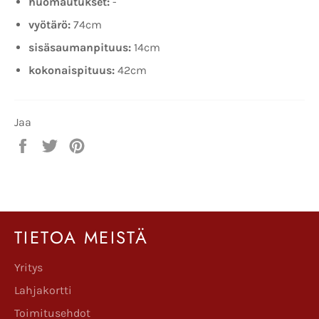
huomautukset:
-
vyötärö:
74
cm
sisäsaumanpituus:
14c
m
kokonaispituus:
42
cm
Jaa
Jaa
Twiittaa
Pinnaa
Facebookissa
Twitterissä
Pinterestissä
TIETOA MEISTÄ
Yritys
Lahjakortti
Toimitusehdot