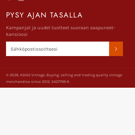
PYSY AJAN TASALLA
Kampanjat ja uudet tuotteet suoraan saapuneet-
kansioosi
TILAA
© 2026,
Kätkö Vintage
. Buying, selling and trading quality vintage
merchandise since 2012. 3427799-9