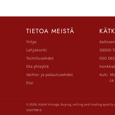
TIETOA MEISTÄ
KÄT
Yritys
Aaltose
Lahjakortti
33500 T
Toimitusehdot
050 565
Ota yhteyttä
henkka@
Vaihto- ja palautusehdot
Auki Ma
La 11
Etsi
© 2026,
Kätkö Vintage
. Buying, selling and trading qualit
3427799-9