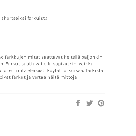
 shortseiksi farkuista
d farkkujen mitat saattavat heitellä paljonkin
n. Farkut saattavat olla sopivatkin, vaikka
si eri mitä yleisesti käytät farkuissa. Tarkista
pivat farkut ja vertaa näitä mittoja
Jaa
Twiittaa
Pinnaa
Facebookissa
Twitterissä
Pinterestissä