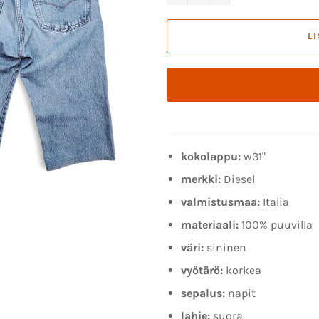
L
kokolappu:
w31"
merkki:
Diesel
valmistusmaa:
Italia
materiaali:
100% puuvilla
väri:
sininen
vyötärö:
korkea
sepalus:
napit
lahje:
suora