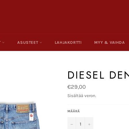
T
ASUSTEET
LAHJAKORTTI
MYY & VAIHDA
DIESEL DE
Normaalihinta
€29,00
Sisältää veron.
MÄÄRÄ
−
+