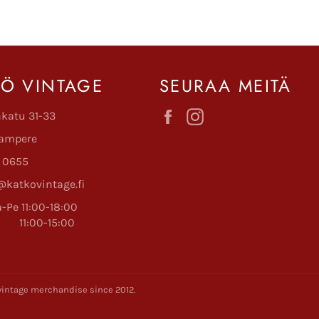
KÖ VINTAGE
SEURAA MEITÄ
Facebook
Instagram
nkatu 31-33
ampere
 0655
katkovintage.fi
-Pe 11:00-18:00
:00-15:00
y vintage merchandise since 2012.