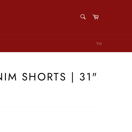
HAE
Ostoskori
Hae
Tili
NIM SHORTS | 31"