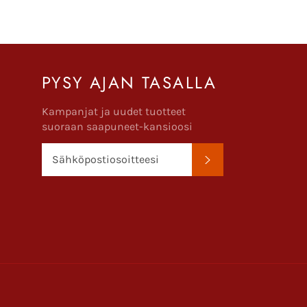
PYSY AJAN TASALLA
Kampanjat ja uudet tuotteet
suoraan saapuneet-kansioosi
TILAA