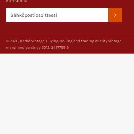
kansioosi
TILAA
© 2026,
Kätkö Vintage
. Buying, selling and trading quality vintage
merchandise since 2012. 3427799-9