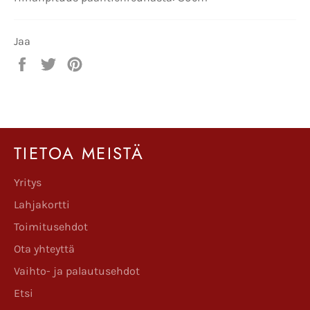
Jaa
Jaa
Twiittaa
Pinnaa
Facebookissa
Twitterissä
Pinterestissä
TIETOA MEISTÄ
Yritys
Lahjakortti
Toimitusehdot
Ota yhteyttä
Vaihto- ja palautusehdot
Etsi