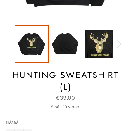
HUNTING SWEATSHIRT
(L)
Normaalihinta
€39,00
Sisältää veron.
MÄÄRÄ