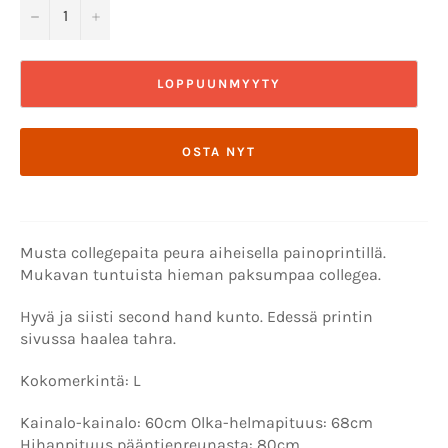
−
+
LOPPUUNMYYTY
OSTA NYT
Musta collegepaita peura aiheisella painoprintillä.
Mukavan tuntuista hieman paksumpaa collegea.
Hyvä ja siisti second hand kunto. Edessä printin
sivussa haalea tahra.
Kokomerkintä: L
Kainalo-kainalo: 60cm Olka-helmapituus: 68cm
Hihanpituus pääntienreunasta: 80cm