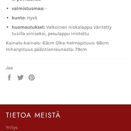
valmistusmaa:
-
kunto:
Hyvä
huomautukset:
Valkoinen niskalappu väritetty
tusilla siniseksi, pesulappu irrotettu
Kainalo-kainalo: 63cm Olka-helmapituus: 68cm
Hihanpituus pääntienreunasta: 79cm
Jaa
Jaa
Twiittaa
Pinnaa
Facebookissa
Twitterissä
Pinterestissä
TIETOA MEISTÄ
Yritys