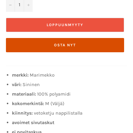
−
+
LOPPUUNMYYTY
OSTA NYT
merkki:
Marimekko
väri:
Sininen
materiaali:
100%
polyamidi
kokomerkintä:
M (Väljä)
kiinnitys:
vetoketju nappilistalla
avoimet sivutaskut
ei povitaskua