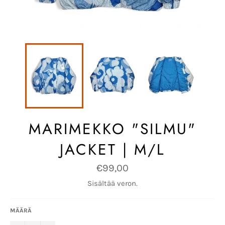
MARIMEKKO "SILMU"
JACKET | M/L
Normaalihinta
€99,00
Sisältää veron.
MÄÄRÄ