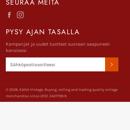
SEURAA MEITÄ
Facebook
Instagram
PYSY AJAN TASALLA
Kampanjat ja uudet tuotteet suoraan saapuneet-
kansioosi
TILAA
© 2026,
Kätkö Vintage
. Buying, selling and trading quality vintage
merchandise since 2012. 3427799-9