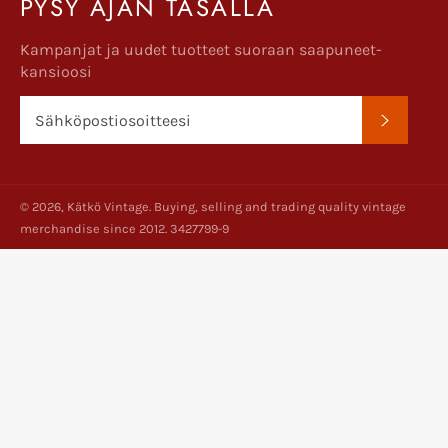
PYSY AJAN TASALLA
Kampanjat ja uudet tuotteet suoraan saapuneet-
kansioosi
TILAA
© 2026,
Kätkö Vintage
. Buying, selling and trading quality vintage
merchandise since 2012. 3427799-9