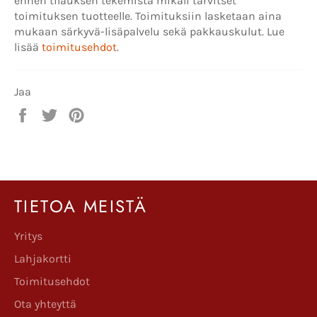
ennen tilauksen tekemistä mikäli tarvitset
toimituksen tuotteelle. Toimituksiin lasketaan aina
mukaan särkyvä-lisäpalvelu sekä pakkauskulut. Lue
lisää
toimitusehdot
.
Jaa
Jaa
Twiittaa
Pinnaa
Facebookissa
Twitterissä
Pinterestissä
TIETOA MEISTÄ
Yritys
Lahjakortti
Toimitusehdot
Ota yhteyttä