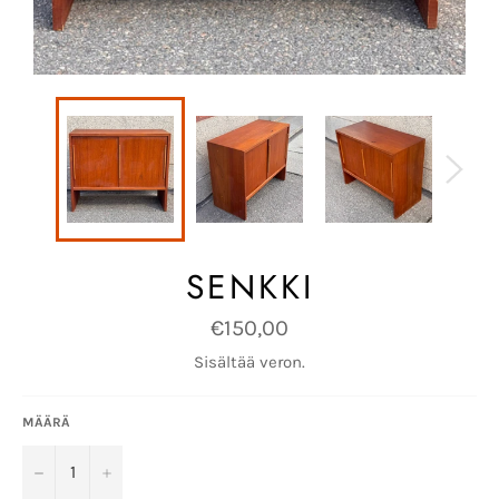
SENKKI
Normaalihinta
€150,00
Sisältää veron.
MÄÄRÄ
−
+