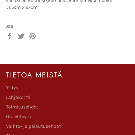
vedoksen koko: 30,5cm x 44,5cm kehyksen koko:
51,5cm x 67cm
Jaa
Jaa
Twiittaa
Pinnaa
Facebookissa
Twitterissä
Pinterestissä
TIETOA MEISTÄ
Yritys
Lahjakortti
Toimitusehdot
Ota yhteyttä
Vaihto- ja palautusehdot