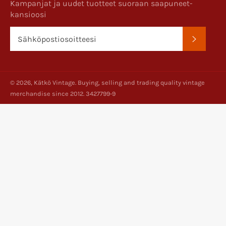
Kampanjat ja uudet tuotteet suoraan saapuneet-
kansioosi
TILAA
© 2026,
Kätkö Vintage
. Buying, selling and trading quality vintage
merchandise since 2012. 3427799-9